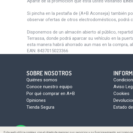
Aparte de la promoción que esta usted visitando
Enci
Si pincha en la pestaña de (A+B Aconseja) también p
observar ofertas de otros electrodomésticos, podrá c
Disponemos de un almacén abierto al público, reparti
Terrassa, donde podrá aparcar su vehículo en la puert
esta manera habrá ahorrado aun mas en la compra, al
EAN:
8437015023366
SOBRE NOSOTROS
INFORM
Quiénes somos
Condicion
Conoce nuestro equipo
Aviso Leg
Por qué comprar en A+B
Cookies
Opiniones
Devoluci
Tienda Segura
Estado de
Esta web utiliza cookies, con el objeto de mejorar sus servicios y su funcionamiento, así como 