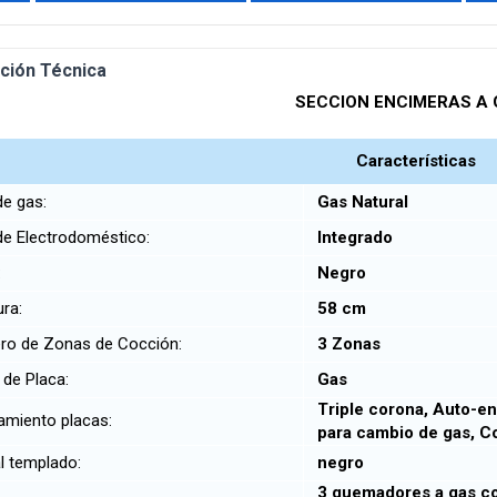
ción Técnica
SECCION ENCIMERAS A
Características
de gas:
Gas Natural
e Electrodoméstico:
Integrado
r:
Negro
ura:
58 cm
o de Zonas de Cocción:
3 Zonas
 de Placa:
Gas
Triple corona, Auto-en
amiento placas:
para cambio de gas, C
l templado:
negro
3 quemadores a gas c