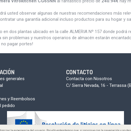
mera Vitrokitchen CG65NN
al fantástico precio de
240.94€
hay m
odrá usted observar algunas de nuestras recomendaciones más rele
ontratar una garantía adicional incluso productos para su hogar y 
do en dos plantas ubicado en la calle ALMERIA Nº 157 donde podrá 
a sin problemas y nuestros operarios de almacén estarán encantados 
 no pagar portes!
ACIÓN
CONTACTO
es generales
Contacta con Nosotros
al
C/ Sierra Nevada, 16 - Terrassa (
ones y Reembolsos
l pedido
optimizar la experiencia del usuario. Por ello entendemos que, si prosigue con la navegación y no 