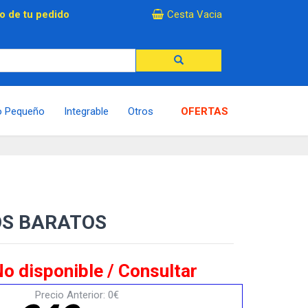
×
o de tu pedido
Cesta Vacia
o Pequeño
Integrable
Otros
OFERTAS
OS BARATOS
o disponible / Consultar
Precio Anterior: 0€