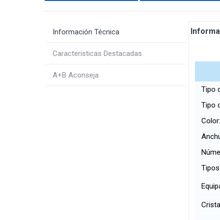
Informa
Información Técnica
Caracteristicas Destacadas
A+B Aconseja
Tipo 
Tipo d
Colo
Anch
Númer
Tipos
Equip
Crista