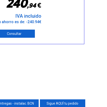
2
4
0
€
,
9
4
IVA incluido
 ahorro es de: -240.94€
Consultar
ntregas - instalac. BCN
Sigue AQUÍ tu pedido