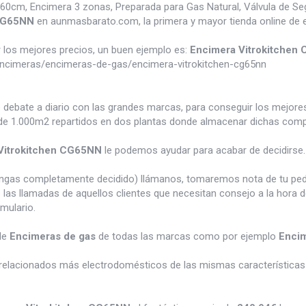
0cm, Encimera 3 zonas, Preparada para Gas Natural, Válvula de Seg
 CG65NN
en aunmasbarato.com, la primera y mayor tienda online de 
los mejores precios, un buen ejemplo es:
Encimera Vitrokitchen
ncimeras/encimeras-de-gas/encimera-vitrokitchen-cg65nn
e debate a diario con las grandes marcas, para conseguir los mejor
e 1.000m2 repartidos en dos plantas donde almacenar dichas compra
Vitrokitchen CG65NN
le podemos ayudar para acabar de decidirse.
tengas completamente decidido) llámanos, tomaremos nota de tu pe
 las llamadas de aquellos clientes que necesitan consejo a la hora 
rmulario.
de
Encimeras de gas
de todas las marcas como por ejemplo
Encim
relacionados más electrodomésticos de las mismas características 