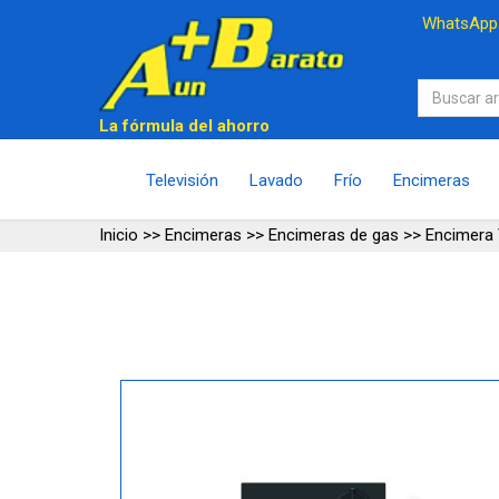
WhatsAp
La fórmula del ahorro
Televisión
Lavado
Frío
Encimeras
Inicio
>>
Encimeras
>>
Encimeras de gas
>>
Encimera 