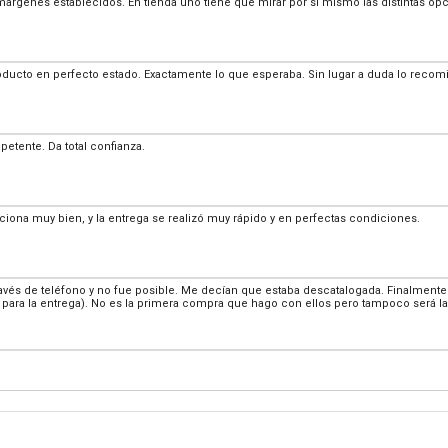
margenes establecidos. En tienda uno tiene que mirar por si mismo las distintas o
oducto en perfecto estado. Exactamente lo que esperaba. Sin lugar a duda lo recom
etente. Da total confianza.
nciona muy bien, y la entrega se realizó muy rápido y en perfectas condiciones.
ravés de teléfono y no fue posible. Me decían que estaba descatalogada. Finalmente
as para la entrega). No es la primera compra que hago con ellos pero tampoco será l