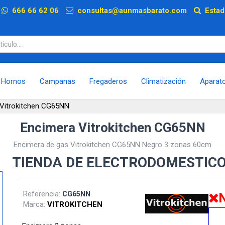
p
666 66 62 06
consultas@aunmasbarato.com
Estad
Hornos
Campanas
Fregaderos
Climatización
Aparat
Vitrokitchen CG65NN
Encimera Vitrokitchen CG65NN
Encimera de gas Vitrokitchen CG65NN Negro 3 zonas 60cm
TIENDA DE ELECTRODOMESTIC
Referencia:
CG65NN
N
Marca:
VITROKITCHEN