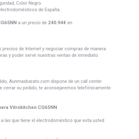
uridad, Color Negro.
electrodomésticos de España.
 CG65NN
a un precio de
240.94
€
en
es precios de Internet y negociar compras de manera
s y poder servir nuestras ventas de inmediato.
dido, Aunmasbarato.com dispone de un call center
de cerrar su pedido, te aconsejaremos telefónicamente
era Vitrokitchen CG65NN
a las que tiene el electrodoméstico que esta usted