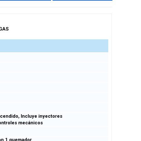
 GAS
cendido, Incluye inyectores
ontroles mecánicos
on 1 quemador