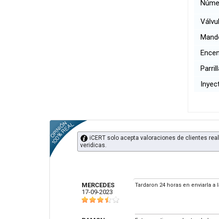
Númer
Válvul
Mando
Encend
Parril
Inyect
iCERT solo acepta valoraciones de clientes real
veridicas.
MERCEDES
Tardaron 24 horas en enviarla a
17-09-2023