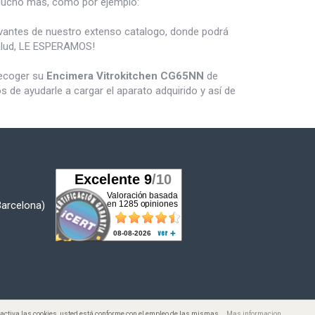
ucho mas, como por ejemplo:
vantes de nuestro extenso catalogo, donde podrá
salud, LE ESPERAMOS!
recoger su
Encimera Vitrokitchen CG65NN
de
de ayudarle a cargar el aparato adquirido y así de
Barcelona)
desactiva las cookies, usted está conforme con el empleo de las mismas.
Mas informacion