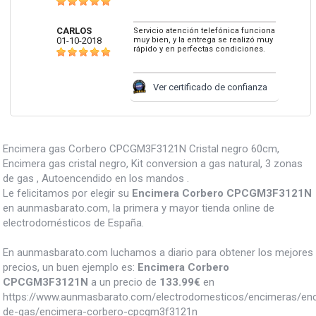
CARLOS
Servicio atención telefónica funciona
01-10-2018
muy bien, y la entrega se realizó muy
rápido y en perfectas condiciones.
Ver certificado de confianza
Encimera gas Corbero CPCGM3F3121N Cristal negro 60cm,
Encimera gas cristal negro, Kit conversion a gas natural, 3 zonas
de gas , Autoencendido en los mandos .
Le felicitamos por elegir su
Encimera Corbero CPCGM3F3121N
en aunmasbarato.com, la primera y mayor tienda online de
electrodomésticos de España.
En aunmasbarato.com luchamos a diario para obtener los mejores
precios, un buen ejemplo es:
Encimera Corbero
CPCGM3F3121N
a un precio de
133.99
€
en
https://www.aunmasbarato.com/electrodomesticos/encimeras/en
de-gas/encimera-corbero-cpcgm3f3121n