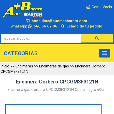
×
Cesta Vacia
consultas@aunmasbarato.com
Whatsapp
666 66 62 06
Estado de tu pedido
CATEGORIAS
Inicio
>>
Encimeras
>>
Encimeras de gas
>>
Encimera Corbero
CPCGM3F3121N
Encimera Corbero CPCGM3F3121N
Encimera gas Corbero CPCGM3F3121N Cristal negro 60cm