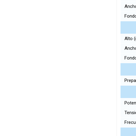
Anch
Fond
Alto
Anch
Fond
Prepa
Poten
Tensi
Frecu