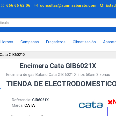
p
666 66 62 06
consultas@aunmasbarato.com
Estad
Hornos
Campanas
Fregaderos
Climatización
Aparat
 Cata GIB6021X
Encimera Cata GIB6021X
Encimera de gas Butano Cata GIB 6021 X Inox 58cm 3 zonas
TIENDA DE ELECTRODOMESTIC
Referencia:
GIB6021X
N
Marca:
CATA