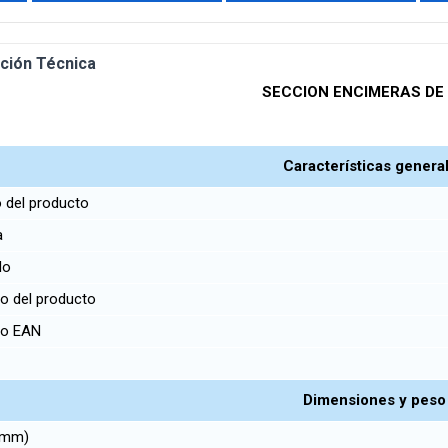
ción Técnica
SECCION ENCIMERAS DE
Características genera
 del producto
a
lo
o del producto
go EAN
r
Dimensiones y peso
 (mm)