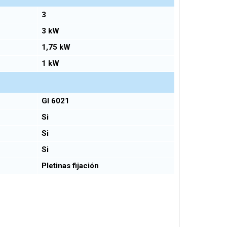
3
3 kW
1,75 kW
1 kW
GI 6021
Si
Si
Si
Pletinas fijación