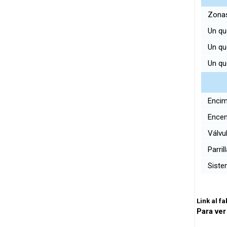
Zonas
Un qu
Un qu
Un qu
Encim
Encend
Válvu
Parril
Siste
Link al f
Para ver