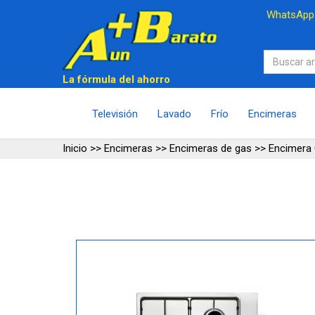
WhatsAp
La fórmula del ahorro
Televisión
Lavado
Frío
Encimeras
Inicio
>>
Encimeras
>>
Encimeras de gas
>>
Encimera