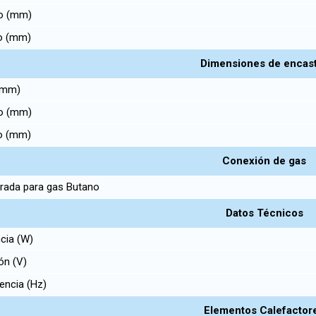
o (mm)
o (mm)
Dimensiones de encas
 (mm)
o (mm)
o (mm)
Conexión de gas
rada para gas Butano
Datos Técnicos
cia (W)
ón (V)
encia (Hz)
Elementos Calefactor