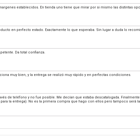
margenes establecidos. En tienda uno tiene que mirar por si mismo las distintas o
oducto en perfecto estado. Exactamente lo que esperaba. Sin lugar a duda lo recom
etente. Da total confianza.
nciona muy bien, y la entrega se realizó muy rápido y en perfectas condiciones.
ravés de teléfono y no fue posible. Me decían que estaba descatalogada. Finalmente
as para la entrega). No es la primera compra que hago con ellos pero tampoco será l