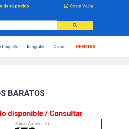
×
o de tu pedido
Cesta Vacia
o Pequeño
Integrable
Otros
OFERTAS
OS BARATOS
o disponible / Consultar
Precio Anterior: 0€