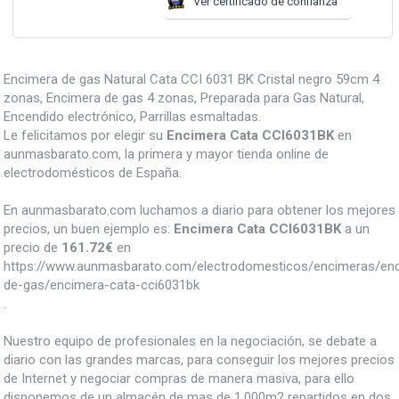
Ver certificado de confianza
Encimera de gas Natural Cata CCI 6031 BK Cristal negro 59cm 4
zonas, Encimera de gas 4 zonas, Preparada para Gas Natural,
Encendido electrónico, Parrillas esmaltadas.
Le felicitamos por elegir su
Encimera Cata CCI6031BK
en
aunmasbarato.com, la primera y mayor tienda online de
electrodomésticos de España.
En aunmasbarato.com luchamos a diario para obtener los mejores
precios, un buen ejemplo es:
Encimera Cata CCI6031BK
a un
precio de
161.72
€
en
https://www.aunmasbarato.com/electrodomesticos/encimeras/en
de-gas/encimera-cata-cci6031bk
.
Nuestro equipo de profesionales en la negociación, se debate a
diario con las grandes marcas, para conseguir los mejores precios
de Internet y negociar compras de manera masiva, para ello
disponemos de un almacén de mas de 1.000m2 repartidos en dos