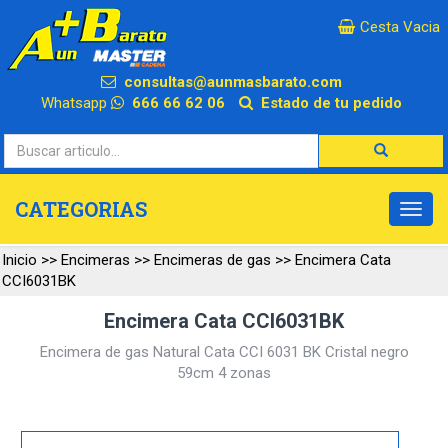
×
Cesta Vacia
consultas@aunmasbarato.com
Whatsapp
666 66 62 06
Estado de tu pedido
CATEGORIAS
Inicio
>>
Encimeras
>>
Encimeras de gas
>>
Encimera Cata
CCI6031BK
Encimera Cata CCI6031BK
Encimera de gas Natural Cata CCI 6031 BK Cristal negro
59cm 4 zonas