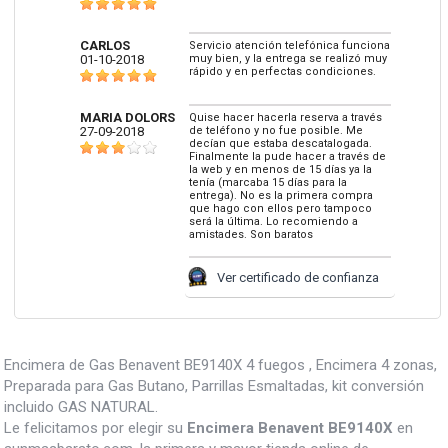
CARLOS
Servicio atención telefónica funciona
01-10-2018
muy bien, y la entrega se realizó muy
rápido y en perfectas condiciones.
MARIA DOLORS
Quise hacer hacerla reserva a través
27-09-2018
de teléfono y no fue posible. Me
decían que estaba descatalogada.
Finalmente la pude hacer a través de
la web y en menos de 15 días ya la
tenía (marcaba 15 días para la
entrega). No es la primera compra
que hago con ellos pero tampoco
será la última. Lo recomiendo a
amistades. Son baratos
Ver certificado de confianza
Encimera de Gas Benavent BE9140X 4 fuegos , Encimera 4 zonas,
Preparada para Gas Butano, Parrillas Esmaltadas, kit conversión
incluido GAS NATURAL.
Le felicitamos por elegir su
Encimera Benavent BE9140X
en