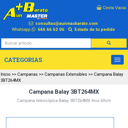
×
Cesta Vacia
consultas@aunmasbarato.com
Whatsapp
666 66 62 06
Estado de tu pedido
CATEGORIAS
Inicio
>>
Campanas
>>
Campanas Extensibles
>>
Campana Balay
3BT264MX
Campana Balay 3BT264MX
Campana telescópica Balay 3BT264MX Inox 60cm