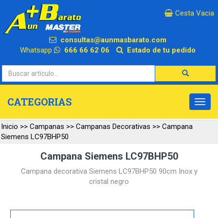
×
Cesta Vacia
consultas@aunmasbarato.com
Whatsapp
666 66 62 06
Estado de tu pedido
CATEGORIAS
Inicio
>>
Campanas
>>
Campanas Decorativas
>>
Campana
Siemens LC97BHP50
Campana Siemens LC97BHP50
Campana decorativa Siemens LC97BHP50 90cm Inox y
cristal negro