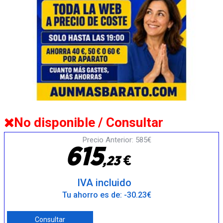
No disponible / Consultar
Precio Anterior: 585€
6
1
5
€
,
2
3
IVA incluido
Tu ahorro es de: -30.23€
Consultar