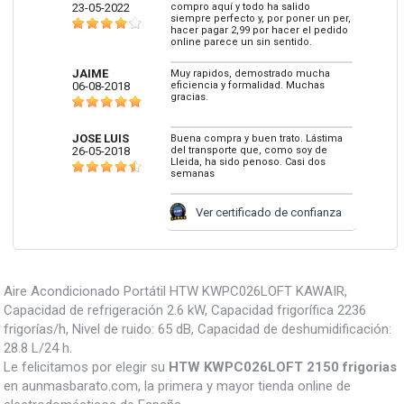
23-05-2022
compro aquí y todo ha salido
siempre perfecto y, por poner un per,
hacer pagar 2,99 por hacer el pedido
online parece un sin sentido.
JAIME
Muy rapidos, demostrado mucha
06-08-2018
eficiencia y formalidad. Muchas
gracias.
JOSE LUIS
Buena compra y buen trato. Lástima
26-05-2018
del transporte que, como soy de
Lleida, ha sido penoso. Casi dos
semanas
Ver certificado de confianza
Aire Acondicionado Portátil HTW KWPC026LOFT KAWAIR,
Capacidad de refrigeración 2.6 kW, Capacidad frigorífica 2236
frigorías/h, Nivel de ruido: 65 dB, Capacidad de deshumidificación:
28.8 L/24 h.
Le felicitamos por elegir su
HTW KWPC026LOFT 2150 frigorias
en aunmasbarato.com, la primera y mayor tienda online de