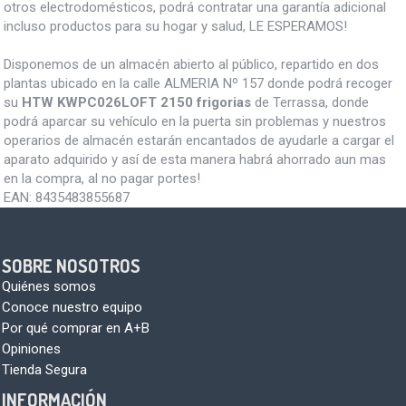
otros electrodomésticos, podrá contratar una garantía adicional
incluso productos para su hogar y salud, LE ESPERAMOS!
Disponemos de un almacén abierto al público, repartido en dos
plantas ubicado en la calle ALMERIA Nº 157 donde podrá recoger
su
HTW KWPC026LOFT 2150 frigorias
de Terrassa, donde
podrá aparcar su vehículo en la puerta sin problemas y nuestros
operarios de almacén estarán encantados de ayudarle a cargar el
aparato adquirido y así de esta manera habrá ahorrado aun mas
en la compra, al no pagar portes!
EAN:
8435483855687
SOBRE NOSOTROS
Quiénes somos
Conoce nuestro equipo
Por qué comprar en A+B
Opiniones
Tienda Segura
INFORMACIÓN