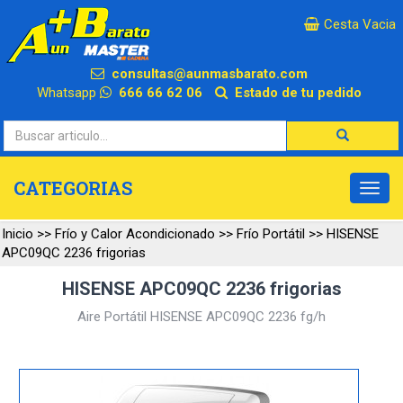
×
Cesta Vacia
consultas@aunmasbarato.com
Whatsapp
666 66 62 06
Estado de tu pedido
CATEGORIAS
Inicio
>>
Frío y Calor Acondicionado
>>
Frío Portátil
>>
HISENSE
APC09QC 2236 frigorias
HISENSE APC09QC 2236 frigorias
Aire Portátil HISENSE APC09QC 2236 fg/h