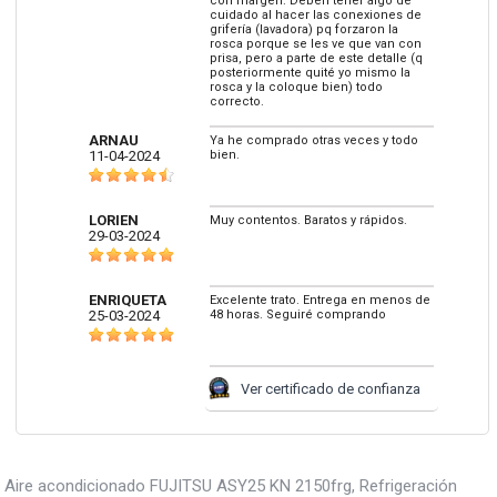
con margen. Deben tener algo de
cuidado al hacer las conexiones de
grifería (lavadora) pq forzaron la
rosca porque se les ve que van con
prisa, pero a parte de este detalle (q
posteriormente quité yo mismo la
rosca y la coloque bien) todo
correcto.
ARNAU
Ya he comprado otras veces y todo
11-04-2024
bien.
LORIEN
Muy contentos. Baratos y rápidos.
29-03-2024
ENRIQUETA
Excelente trato. Entrega en menos de
25-03-2024
48 horas. Seguiré comprando
Ver certificado de confianza
Aire acondicionado FUJITSU ASY25 KN 2150frg, Refrigeración