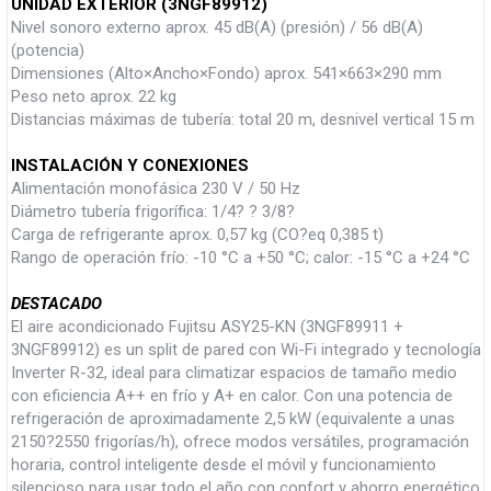
UNIDAD EXTERIOR (3NGF89912)
Nivel sonoro externo aprox. 45 dB(A) (presión) / 56 dB(A)
(potencia)
Dimensiones (Alto×Ancho×Fondo) aprox. 541×663×290 mm
Peso neto aprox. 22 kg
Distancias máximas de tubería: total 20 m, desnivel vertical 15 m
INSTALACIÓN Y CONEXIONES
Alimentación monofásica 230 V / 50 Hz
Diámetro tubería frigorífica: 1/4? ? 3/8?
Carga de refrigerante aprox. 0,57 kg (CO?eq 0,385 t)
Rango de operación frío: -10 °C a +50 °C; calor: -15 °C a +24 °C
DESTACADO
El aire acondicionado Fujitsu ASY25-KN (3NGF89911 +
3NGF89912) es un split de pared con Wi-Fi integrado y tecnología
Inverter R-32, ideal para climatizar espacios de tamaño medio
con eficiencia A++ en frío y A+ en calor. Con una potencia de
refrigeración de aproximadamente 2,5 kW (equivalente a unas
2150?2550 frigorías/h), ofrece modos versátiles, programación
horaria, control inteligente desde el móvil y funcionamiento
silencioso para usar todo el año con confort y ahorro energético.