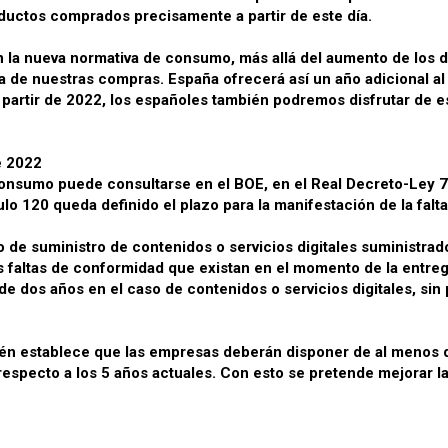
roductos comprados precisamente a partir de este día.
la nueva normativa de consumo, más allá del aumento de los do
ía de nuestras compras. España ofrecerá así un año adicional a
artir de 2022, los españoles también podremos disfrutar de es
e 2022
consumo puede consultarse en el BOE, en el Real Decreto-Ley 7
lo 120 queda definido el plazo para la manifestación de la falt
 de suministro de contenidos o servicios digitales suministrad
s faltas de conformidad que existan en el momento de la entreg
e dos años en el caso de contenidos o servicios digitales, sin p
ién establece que las empresas deberán disponer de al menos d
pecto a los 5 años actuales. Con esto se pretende mejorar la vid