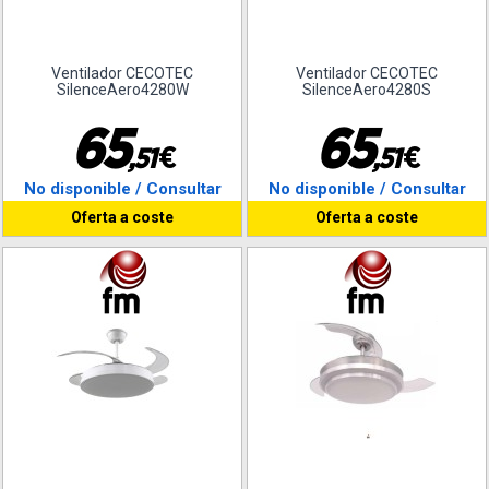
Ventilador CECOTEC
Ventilador CECOTEC
SilenceAero4280W
SilenceAero4280S
6
5
6
5
€
€
,
5
1
,
5
1
No disponible / Consultar
No disponible / Consultar
Oferta a coste
Oferta a coste