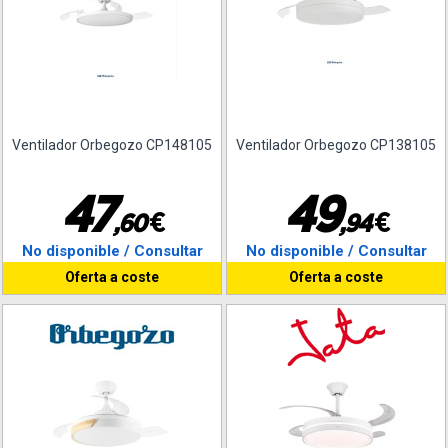
Ventilador Orbegozo CP148105
Ventilador Orbegozo CP138105
4
7
4
9
€
€
,
6
0
,
9
4
No disponible / Consultar
No disponible / Consultar
Oferta a coste
Oferta a coste