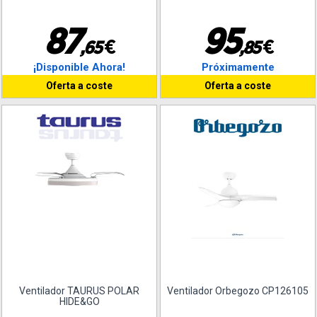
8
7
9
5
€
€
,
6
5
,
8
5
¡Disponible Ahora!
Próximamente
Oferta a coste
Oferta a coste
Ventilador TAURUS POLAR
Ventilador Orbegozo CP126105
HIDE&GO