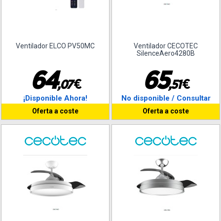
Ventilador ELCO PV50MC
Ventilador CECOTEC
SilenceAero4280B
6
4
6
5
€
€
,
0
7
,
5
1
¡Disponible Ahora!
No disponible / Consultar
Oferta a coste
Oferta a coste