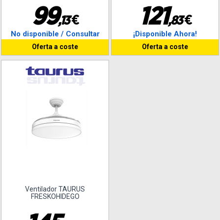
9
9
1
2
1
€
€
,
1
3
,
8
3
No disponible / Consultar
¡Disponible Ahora!
Oferta a coste
Oferta a coste
Ventilador TAURUS
FRESKOHIDEGO