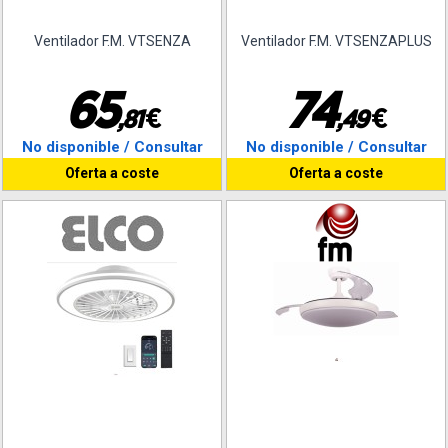
Ventilador F.M. VTSENZA
Ventilador F.M. VTSENZAPLUS
6
5
7
4
€
€
,
8
1
,
4
9
No disponible / Consultar
No disponible / Consultar
Oferta a coste
Oferta a coste