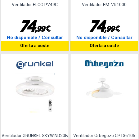
Ventilador ELCO PV49C
Ventilador F.M. VR1000
7
4
7
4
€
€
,
9
9
,
9
9
No disponible / Consultar
No disponible / Consultar
Oferta a coste
Oferta a coste
Ventilador GRUNKEL SKYWIND20B
Ventilador Orbegozo CP136105