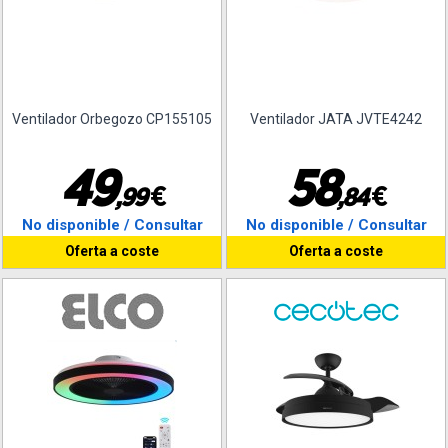
Ventilador Orbegozo CP155105
Ventilador JATA JVTE4242
4
9
5
8
€
€
,
9
9
,
8
4
No disponible / Consultar
No disponible / Consultar
Oferta a coste
Oferta a coste